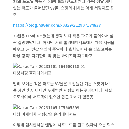
28일 토요일 챠트가 0.6에 8초 (윈드파인더 기준) 정말 재미
있는 파도가 들어왔던 VV몰. 스팟의 위치는 아래 서핑지도 참
조
https://blog.naver.com/x0329/222907184838
29일은 0.5에 8초였는데 생각 보다 작은 파도가 들어와서 살
짝 실망했답니다. 하지만 저희 홀리데이서프에서 처음 서핑을
배우고 6개월간 열심히 주말마다 호치민에서 온 김초코씨는
마냥 행복! 자기한테 딱 맞는 싸이즈의 파도라고.
다낭서핑 홀리데이서프
멀리 보이는 작은 파도들 VV몰은 로컬들만 가는 스팟이라 보
통 가면 혼자 아니면 두세명만 서핑을 하는곳이랍니다. 사실
오토바이에 서프렉이 없으면 접근 자체가 힘든곳.
다낭 미케비치 서핑강습 홀리데이서프
이렇게 원시인처럼 맨발에 서프보드를 깔고 앉아서 오는 막스