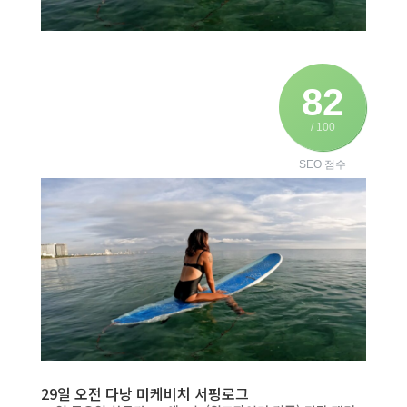
82
/ 100
SEO 점수
29일 오전 다낭 미케비치 서핑로그