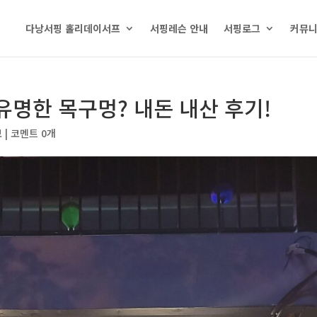
다낭서핑 홀리데이서프
서핑레슨 안내
서핑로그
커뮤
유명한 목구멍? 내돈 내산 후기!
보
|
코멘트 0개