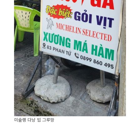
미슐랭 다낭 빕 그루망