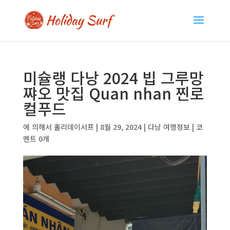
미슐랭 다낭 2024 빕 그루망
쨔오 맛집 Quan nhan 찐로
컬푸드
에 의해서
홀리데이서프
|
8월 29, 2024
|
다낭 여행정보
|
코
멘트 0개