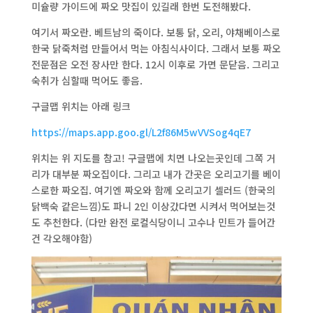
미슐량 가이드에 짜오 맛집이 있길래 한번 도전해봤다.
여기서 짜오란. 베트남의 죽이다. 보통 닭, 오리, 야채베이스로
한국 닭죽처럼 만들어서 먹는 아침식사이다. 그래서 보통 짜오
전문점은 오전 장사만 한다. 12시 이후로 가면 문닫음. 그리고
숙취가 심할때 먹어도 좋음.
구글맵 위치는 아래 링크
https://maps.app.goo.gl/L2f86M5wVVSog4qE7
위치는 위 지도를 참고! 구글맵에 치면 나오는곳인데 그쪽 거
리가 대부분 짜오집이다. 그리고 내가 간곳은 오리고기를 베이
스로한 짜오집. 여기엔 짜오와 함께 오리고기 셀러드 (한국의
닭백숙 같은느낌)도 파니 2인 이상갔다면 시켜서 먹어보는것
도 추천한다. (다만 완전 로컬식당이니 고수나 민트가 들어간
건 각오해야함)