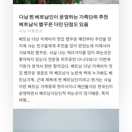
다낭 찐 베트남인이 운영하는 가족단위 추천
베트남식 벱꾸온 다만 단점도 있음
다낭 여행정보
베트남 다낭 미케비치 맛집 벱꾸온 예전부터 추천을 현
지에 사는 친구들에게 추천을 많이 받았는데 이제서야
가보게된 벱꾸온. 사실 나는 여러가지를 많이 파는곳은
좋아하지 않는다 전문점 위주로만 다니다보니! 이번에
기회가 생겨서 한번 찾아갔다. 베트남 다낭 미케비치 맛
집 벱꾸온 정문은 딱 베트남식 노란색 벽에 누가봐도 베
트남가게. 근데 제목에 찐 베트남인이라고 한거는 사실
이런 베트남 가게중에 현지식이나 해산물식당 한국인이
운영하면서 베트남식당인척 하는곳이 많기때문. 특히
여행...