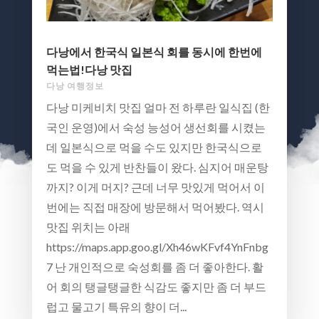
다낭에서 한국식 일본식 회를 동시에 한번에
먹는법!다낭 맛집
다낭 여행정보
다낭 미케비치 맛집 얼마 전 하루란 일식집 (한
국인 운영)에서 숙성 능성어 생선회를 시켰는
데 일본식으로 먹을 수도 있지만 한국식으로
도 먹을 수 있게 반찬들이 왔다. 심지어 매운탕
까지? 이게 머지? 근데 너무 맛있게 먹어서 이
번에는 직접 매장에 방문해서 먹어봤다. 역시
맛집 위치는 아래
https://maps.app.goo.gl/Xh46wKFvf4YnFnbg
7 난 개인적으로 숙성회를 좀 더 좋아한다. 활
어 회의 탱글탱글한 식감도 좋지만 좀 더 부드
럽고 물고기 특유의 향이 더...