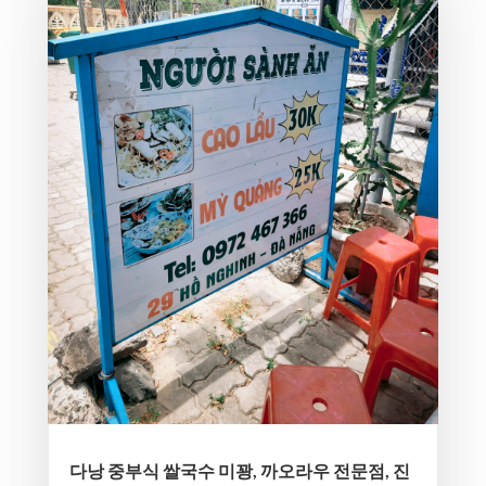
다낭 중부식 쌀국수 미꽝, 까오라우 전문점, 진