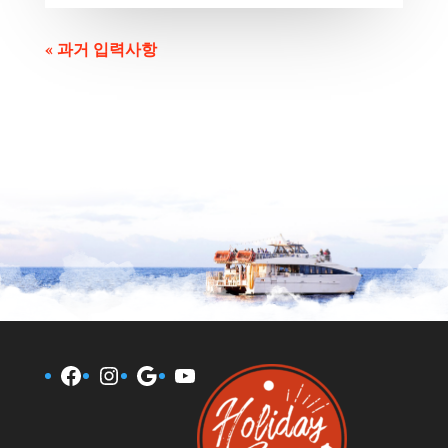
« 과거 입력사항
Facebook
Instagram
Google
YouTube